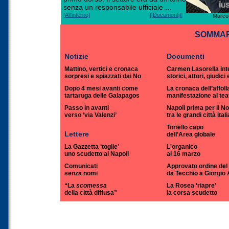
senza un responsabile ufficiale ...
[All'interno]
[
[Documenti]
]
Marco 
SOMMAR
Notizie
Documenti
Mattino, vertici e cronaca
Carmen Lasorella int
sorpresi e spiazzati dai No
storici, attori, giudici
Dopo 4 mesi avanti come
La cronaca dell’affoll
tartaruga delle Galapagos
manifestazione al tea
Passo in avanti
Napoli prima per il No
verso ‘via Valenzi’
tra le grandi città ital
Toriello capo
Lettere
dell’Area globale
La Gazzetta ‘toglie’
L'organico
uno scudetto al Napoli
al 16 marzo
Comunicati
Approvato ordine del 
senza nomi
da Tecchio a Giorgio 
“La
scomessa
La Rosea ‘riapre’
della città diffusa”
la corsa scudetto