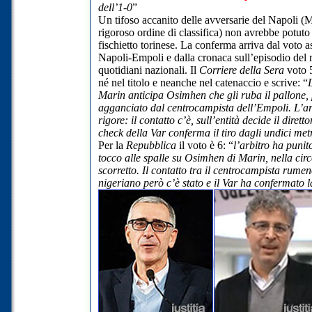
dell’1-0
”
Un tifoso accanito delle avversarie del Napoli (Mi
rigoroso ordine di classifica) non avrebbe potut
fischietto torinese. La conferma arriva dal voto as
Napoli-Empoli e dalla cronaca sull’episodio del 
quotidiani nazionali. Il
Corriere della Sera
voto 5
né nel titolo e neanche nel catenaccio e scrive: “
Marin anticipa Osimhen che gli ruba il pallone, 
agganciato dal centrocampista dell’Empoli. L’arb
rigore: il contatto c’è, sull’entità decide il dirett
check della Var conferma il tiro dagli undici met
Per la
Repubblica
il voto è 6: “
l’arbitro ha punito
tocco alle spalle su Osimhen di Marin, nella cir
scorretto. Il contatto tra il centrocampista rumen
nigeriano però c’è stato e
il Var ha confermato l