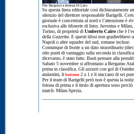
Pier Bergonzi e Andrea Di Caro
Su questa linea editoriale così dichiaratamente ant
silenzio del direttore responsabile Barigelli. Certo,
giornale è concentrata al nord e l’attenzione è ri
esclusiva alle tifoserie di Inter, Juventus e Milan
Torino, di proprietà di
Umberto Cairo
che è l’e
della
Gazzetta
. E questi tifosi non gradirebbero 
Napoli o altre squadre del sud, romane incluse.
Comunque di fronte a un dato straordinario (dieci
otto punti di vantaggio sulla seconda in classifi
dicevamo, è stato fatto. Basti pensare alla penult
Sabato 5 novembre si affrontano a Bergamo Atal
prima in classifica. Gli azzurri con gol di Osimh
atalantini, li
2 a 1 e li staccano di sei punt
battono
Per il team di Barigelli però non è questa la notiz
fotona di prima e il titolo di apertura sono perciò
match: Milan-Spezia.