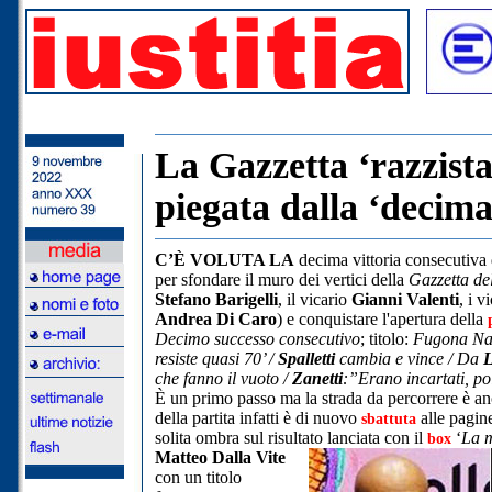
La Gazzetta ‘razzista
piegata dalla ‘decima
C’È VOLUTA LA
decima vittoria consecutiva
per sfondare il muro dei vertici della
Gazzetta de
Stefano Barigelli
, il vicario
Gianni Valenti
, i v
Andrea Di Caro
) e conquistare l'apertura della
Decimo successo consecutivo
; titolo:
Fugona Na
resiste quasi 70’ /
Spalletti
cambia e vince / Da
che fanno il vuoto /
Zanetti
:”Erano incartati,
po
È un primo passo ma la strada da percorrere è a
della partita infatti è di nuovo
alle pagine
sbattuta
solita ombra sul risultato lanciata con il
‘
La 
box
Matteo Dalla Vite
con un titolo