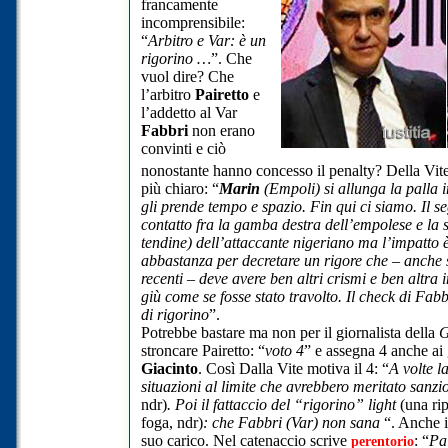
francamente
incomprensibile:
“
Arbitro e Var: è un
rigorino …
”. Che
vuol dire? Che
l’arbitro
Pairetto
e
l’addetto al Var
Fabbri
non erano
convinti e ciò
nonostante hanno concesso il penalty? Della Vit
più chiaro: “
Marin
(Empoli) si allunga la palla 
gli prende tempo e spazio. Fin qui ci siamo. Il se
contatto fra la gamba destra dell’empolese e la s
tendine) dell’attaccante nigeriano ma l’impatto
abbastanza per decretare un rigore che – anche 
recenti – deve avere ben altri crismi e ben altra
giù come se fosse stato travolto. Il check di Fa
di rigorino
”.
Potrebbe bastare ma non per il giornalista della
G
stroncare Pairetto: “
voto 4
” e assegna 4 anche ai
Giacinto
. Così Dalla Vite motiva il 4: “
A volte l
situazioni al limite che avrebbero meritato sanzi
ndr)
. Poi il fattaccio del “rigorino” light
(una rip
foga, ndr)
: che Fabbri (Var) non sana
“. Anche i
suo carico. Nel catenaccio scrive
: “
Pai
perentorio