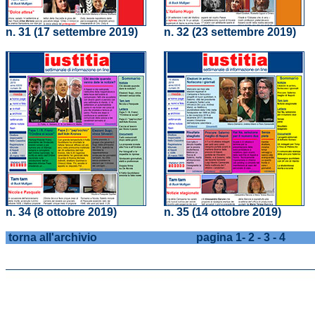
n. 31 (17 settembre 2019)
n. 32 (23 settembre 2019)
n. 34 (8 ottobre 2019)
n. 35 (14 ottobre 2019)
torna all'archivio
pagina
1
-
2
-
3
-
4